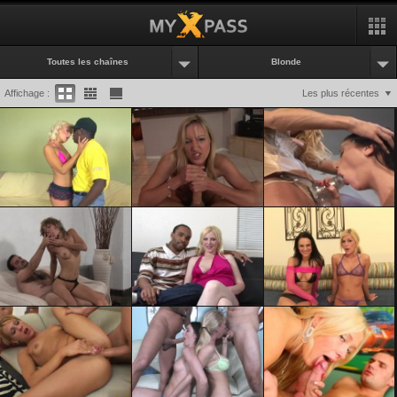
Toutes les chaînes
Blonde
Affichage :
Les plus récentes