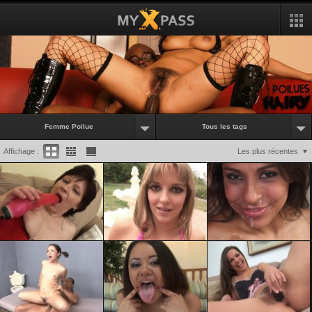
Femme Poilue
Tous les tags
Affichage :
Les plus récentes