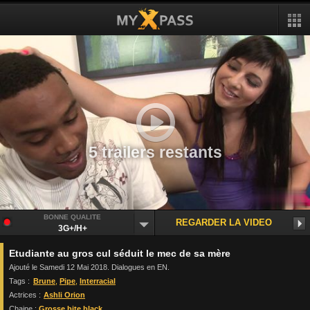
5 trailers restants
BONNE QUALITE
REGARDER LA VIDEO
3G+/H+
Etudiante au gros cul séduit le mec de sa mère
Ajouté le Samedi 12 Mai 2018. Dialogues en EN.
Tags :
Brune
,
Pipe
,
Interracial
Actrices :
Ashli Orion
Chaine :
Grosse bite black