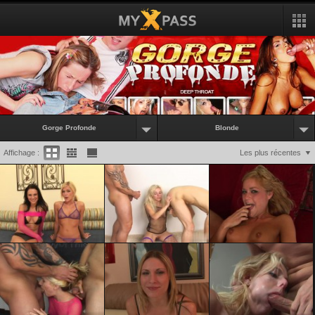
Gorge Profonde
Blonde
Affichage :
Les plus récentes