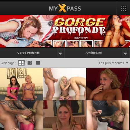
Gorge Profonde
Américaine
Affichage :
Les plus récentes